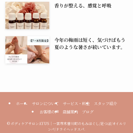
香りが整える、感覚と呼吸
今年の梅雨は短く、気づけばもう
夏のような暑さが続いています。
ホーム
サロンについて
サービス・料金
スタッフ紹介
お客様の声
店舗案内
ブログ
©
ボディケアサロンAYUS｜一宮市木曽川町のもみほぐし/足つぼ/オイルリ
ンパ/ドライヘッドスパ.